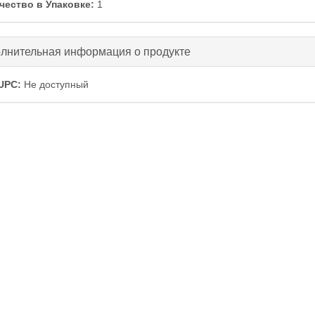
чество в Упаковке:
1
ть
лнительная информация о продукте
UPC:
Не доступный