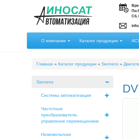
Перейти
Вре
к
Пн-П
основному
Сб,
содержанию
info
О компании
Каталог продукции
АСУ
Вы
Главная
»
Каталог продукции
»
Siemens
»
Двигат
здесь
Siemens
DV
Системы автоматизации
Частотные
преобразователи,
управление перемещением
Низковольтная