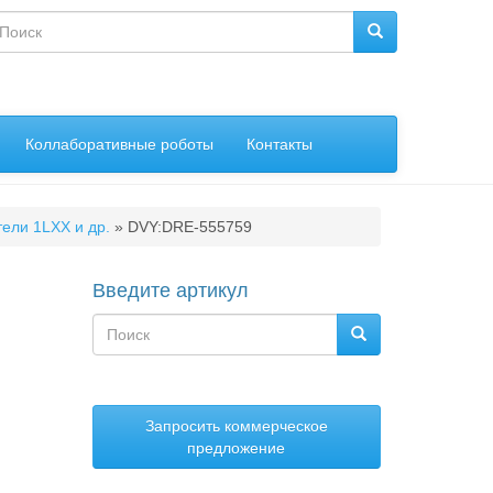
Форма
поиска
оиск
Коллаборативные роботы
Контакты
ели 1LХХ и др.
»
DVY:DRE-555759
Введите артикул
Форма
поиска
Поиск
Запросить коммерческое
предложение