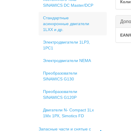
Коли
SINAMICS DC Master/DCP
Стандартные
Скры
Допо
асинхронные двигатели
1LХХ и др.
EAN/
Электродвигатели 1LP3,
1РС1
Электродвигатели NEMA
Преобразователи
SINAMICS G130
Преобразователи
SINAMICS G120P
Двигатели N- Compact 1Lх
1Мх 1РХ, Simotics FD
Запасные части и снятые с