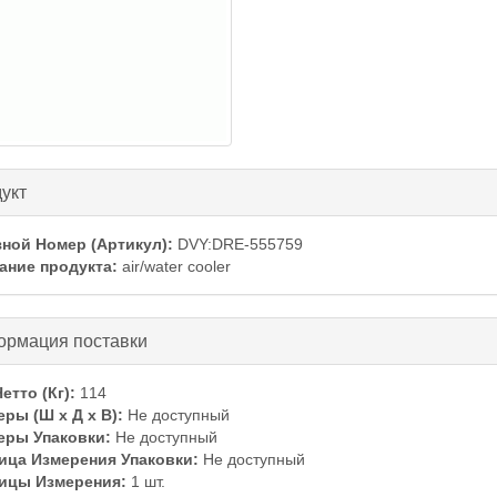
ть
укт
зной Номер (Артикул):
DVY:DRE-555759
ание продукта:
air/water cooler
ть
рмация поставки
етто (Кг):
114
еры (Ш x Д x В):
Не доступный
еры Упаковки:
Не доступный
ица Измерения Упаковки:
Не доступный
ицы Измерения:
1 шт.