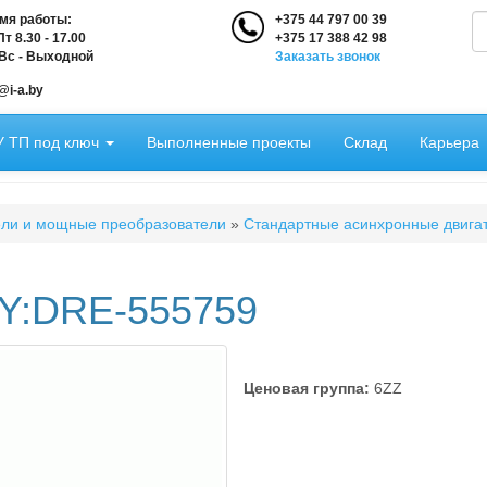
мя работы:
+375 44 797 00 39
т 8.30 - 17.00
+375 17 388 42 98
 Вс - Выходной
Заказать звонок
П
@i-a.by
 ТП под ключ
Выполненные проекты
Склад
Карьера
ели и мощные преобразователи
»
Стандартные асинхронные двигат
Y:DRE-555759
Ценовая группа:
6ZZ