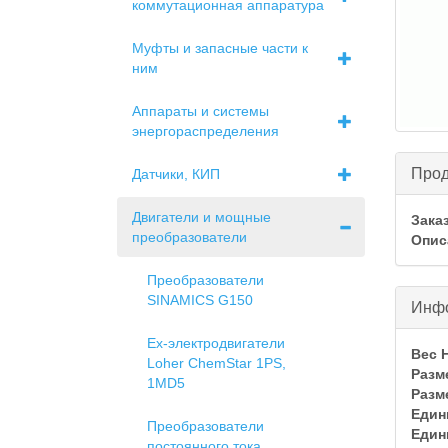
коммутационная аппаратура
Муфты и запасные части к
ним
Аппараты и системы
энергораспределения
Скры
Прод
Датчики, КИП
Двигатели и мощные
Зака
преобразователи
Опис
Преобразователи
SINAMICS G150
Скры
Инфо
Ex-электродвигатели
Вес Н
Loher ChemStar 1PS,
Разм
1MD5
Разм
Един
Преобразователи
Един
постоянного тока