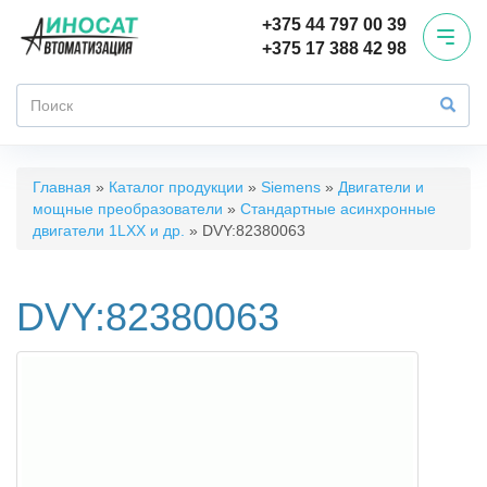
Перейти
+375 44 797 00 39
к
+375 17 388 42 98
основному
содержанию
Форма
поиска
Поиск
Вы
Главная
»
Каталог продукции
»
Siemens
»
Двигатели и
мощные преобразователи
»
Стандартные асинхронные
здесь
двигатели 1LХХ и др.
»
DVY:82380063
DVY:82380063